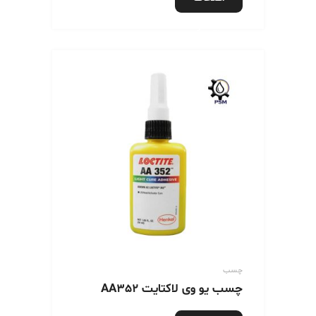
بیشتر
چسب
چسب یو وی لاکتایت AA352