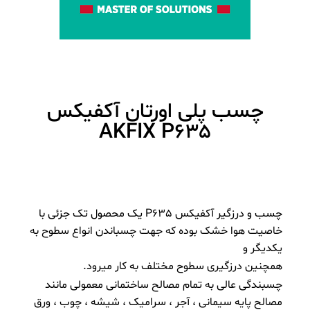
چسب پلی اورتان آکفیکس
AKFIX P635
چسب و درزگیر آکفیکس P635 یک محصول تک جزئی با
خاصیت هوا خشک بوده که جهت چسباندن انواع سطوح به
یکدیگر و
همچنین درزگیری سطوح مختلف
به کار میرود.
چسبندگی عالی به تمام مصالح ساختمانی معمولی مانند
مصالح پایه سیمانی ، آجر ، سرامیک ، شیشه ، چوب ، ورق