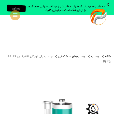
X
به دلیل عدم ثبات قیمتها، لطفا پیش از پرداخت نهایی حتما قیمت
بستن
را از فروشگاه استعلام نهایی کنید.
جستجو در سایت
جستجو
انواع روانساز
روغن های صنعتی
خانه
چسب
چسب‌های ساختمانی
چسب پلی اورتان آکفیکس AKFIX
روغن های خودرویی
P635
روغن های سیلیکون
انواع گریس
گریس های صنعتی
گریس های عمومی
گریس های سیلیکون
همه گریس ها