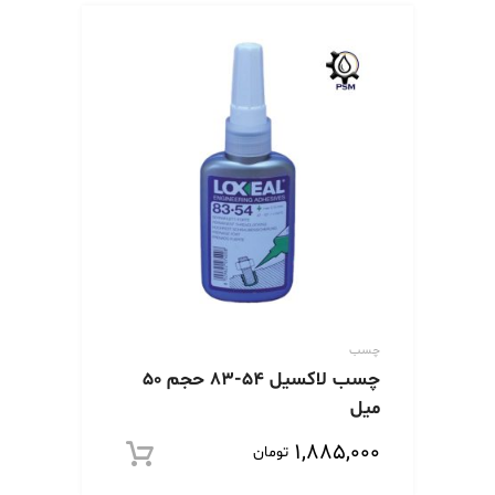
چسب
چسب لاکسیل 54-83 حجم 50
میل
۱,۸۸۵,۰۰۰
تومان
افزود