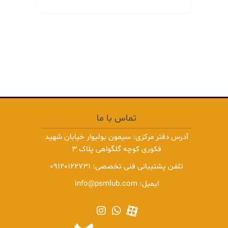
تماس با ما
آدرس دفتر مرکزی: سیمون بولیوار خیابان شهید
فکوری کوچه گلگواهی پلاک 3
تلفن پشتیبانی فنی تخصصی:
09120122731
ایمیل:
info@psmlub.com