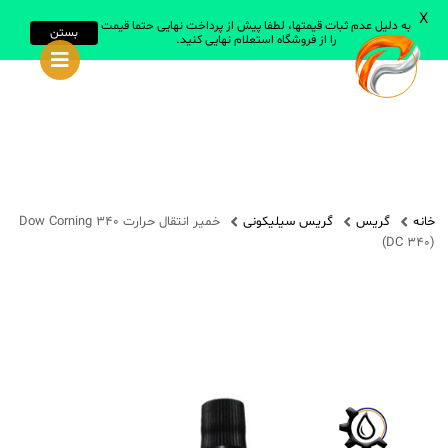
X
به دلیل عدم ثبات قیمتها، لطفا پیش از پرداخت نهایی حتما قیمت
بستن
را از فروشگاه استعلام نهایی کنید.
جستجو در سایت
جستجو
انواع روانساز
روغن های صنعتی
خانه
گریس
گریس سیلیکونی
خمیر انتقال حرارت Dow Corning 340
روغن های خودرویی
(DC 340)
روغن های سیلیکون
انواع گریس
گریس های صنعتی
گریس های عمومی
گریس های سیلیکون
همه گریس ها