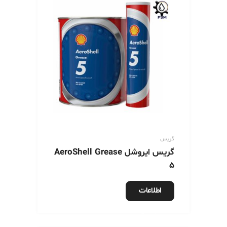
گریس
گریس ایروشل AeroShell Grease
5
اطلاعات
بیشتر