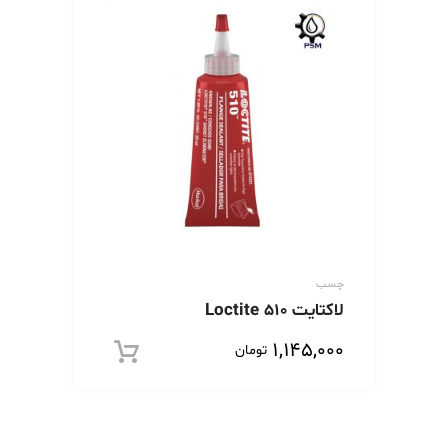
چسب
لاکتایت 510 Loctite
۱,۱۴۵,۰۰۰
تومان
افزود