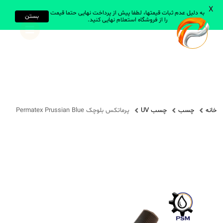
X
به دلیل عدم ثبات قیمتها، لطفا پیش از پرداخت نهایی حتما قیمت
بستن
را از فروشگاه استعلام نهایی کنید.
جستجو در سایت
جستجو
انواع روانساز
روغن های صنعتی
خانه
چسب
چسب UV
پرماتکس بلوچک Permatex Prussian Blue
روغن های خودرویی
روغن های سیلیکون
انواع گریس
گریس های صنعتی
گریس های عمومی
گریس های سیلیکون
همه گریس ها