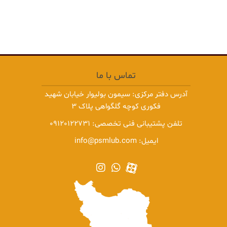
تماس با ما
آدرس دفتر مرکزی: سیمون بولیوار خیابان شهید
فکوری کوچه گلگواهی پلاک 3
تلفن پشتیبانی فنی تخصصی:
09120122731
ایمیل:
info@psmlub.com