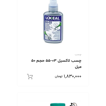
چسب
چسب لاکسیل 03-55 حجم 50
میل
۱,۸۳۰,۰۰۰
تومان
افزود