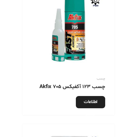
چسب
چسب 123 آکفیکس 705 Akfix
اطلاعات
بیشتر