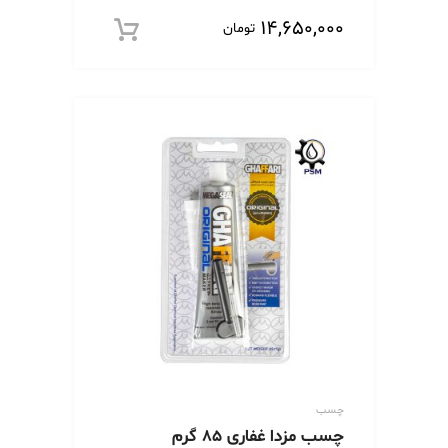
۱۴,۶۵۰,۰۰۰
تومان
افزود
چسب
چسب مزدا غفاری 85 گرم