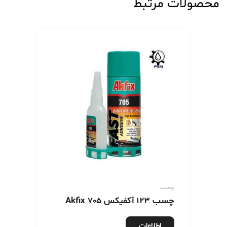
محصولات مرتبط
چسب
چسب 123 آکفیکس 705 Akfix
اطلاعات