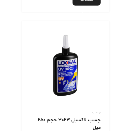
بیشتر
چسب
چسب لاکسیل 3023 حجم 250
میل