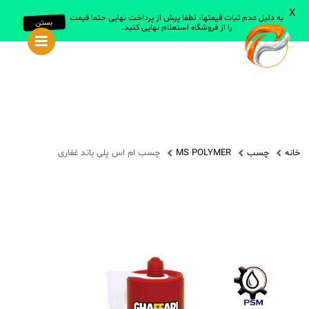
X
به دلیل عدم ثبات قیمتها، لطفا پیش از پرداخت نهایی حتما قیمت
بستن
را از فروشگاه استعلام نهایی کنید.
جستجو در سایت
جستجو
انواع روانساز
روغن های صنعتی
خانه
چسب
MS POLYMER
چسب ام اس پلی باند غفاری
روغن های خودرویی
روغن های سیلیکون
انواع گریس
گریس های صنعتی
گریس های عمومی
گریس های سیلیکون
همه گریس ها