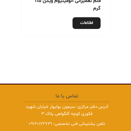
قلم تعمیراتی آلومینیوم ویکن 115
گرم
اطلاعات
بیشتر
تماس با ما
آدرس دفتر مرکزی: سیمون بولیوار خیابان شهید
فکوری کوچه گلگواهی پلاک 3
تلفن پشتیبانی فنی تخصصی:
09120122731