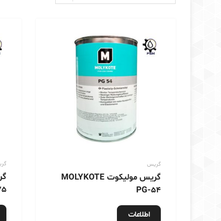
گر
گریس
گریس مولیکوت MOLYKOTE
75
PG-54
اطلاعات