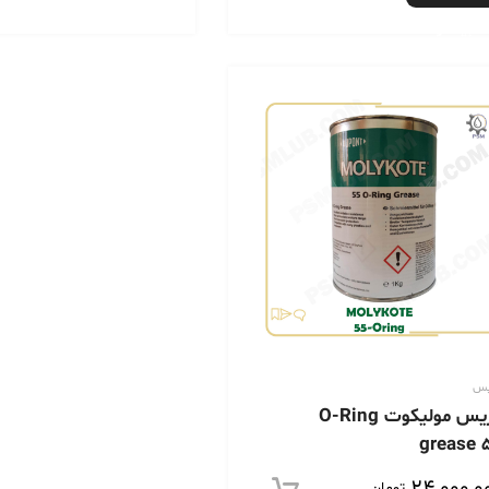
بیشتر
یس
گریس مولیکوت O-Ring
grease 
تومان