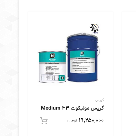
بر
اساس
جدیدترین
گریس
گریس مولیکوت Medium 33
۱۹,۲۵۰,۰۰۰
تومان
افزودن به 