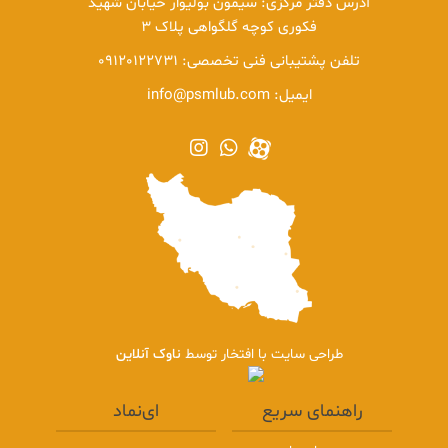
آدرس دفتر مرکزی: سیمون بولیوار خیابان شهید
اعضای هیئت مدیره
فکوری کوچه گلگواهی پلاک 3
تلفن پشتیبانی فنی تخصصی:
09120122731
راهنمای فروشگاه
ایمیل:
info@psmlub.com
قوانین و مقررات
روش های پرداخت
روش های دریافت کالا
ضمانت بازگشت کالا
مجله اینترنتی
مقالات روانساز
مقالات گریس
مقالات چسب
مقالات اسپری
طراحی سایت با افتخار توسط
ناوک آنلاین
راهنمای سریع
ای‌نماد