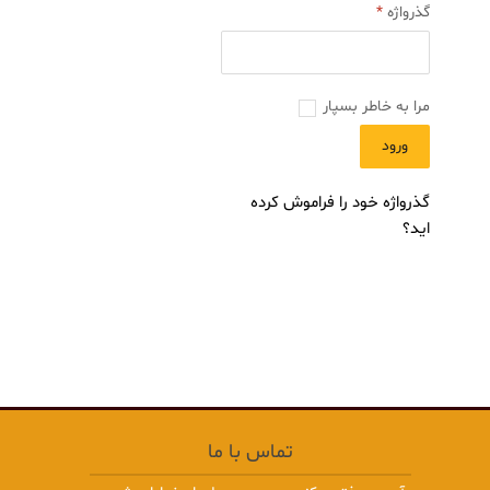
الزامی
گذرواژه
*
انواع چسب
چسب های صنعتی
چسب های ساختمانی
مرا به خاطر بسپار
چسب های خودرویی
ورود
همه چسب ها
گذرواژه خود را فراموش کرده
انواع اسپری
اید؟
اسپری های صنعتی
اسپری های عمومی
اسپری های خودرویی
همه اسپری ها
مجموعه PSMLUB
درباره ما
تماس با ما
معرفی شرکت
اهداف و چشم انداز