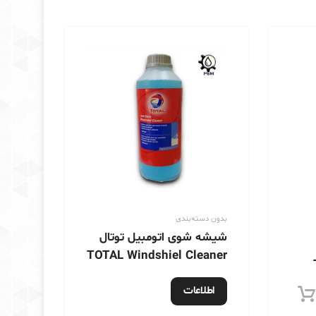
بر
اساس
جدیدترین
بدون دسته‌بندی
شیشه شوی اتومبیل توتال
TOTAL Windshiel Cleaner
اطلاعات
افزودن به سبد خرید