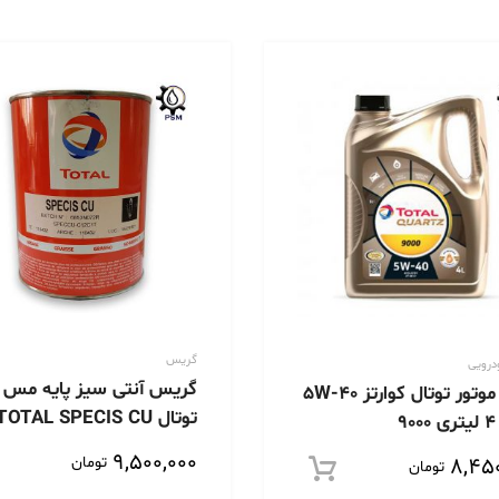
گریس
درویی
گریس آنتی سیز پایه مس
روغن موتور توتال کوارتز 5W-40
توتال TOTAL SPECIS CU
9
۹,۵۰۰,۰۰۰
تومان
۸,۴۵
تومان
افزودن به سبد خرید